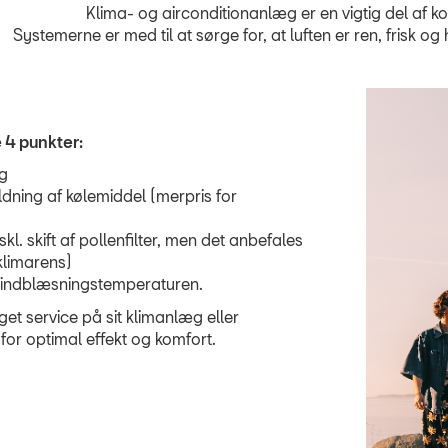
Klima- og airconditionanlæg er en vigtig del af k
Systemerne er med til at sørge for, at luften er ren, frisk o
 4 punkter:
g
ldning af kølemiddel (merpris for
skl. skift af pollenfilter, men det anbefales
 klimarens)
es indblæsningstemperaturen.
get service på sit klimanlæg eller
 for optimal effekt og komfort.