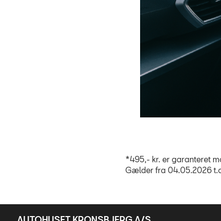
*495,- kr. er garanteret m
Gælder fra 04.05.2026 t.o
AUTOHUSET KRONSBJERG A/S