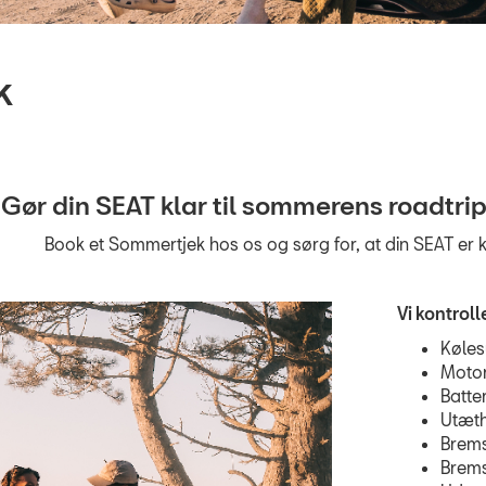
k
Gør din SEAT klar til sommerens roadtr
Book et Sommertjek hos os og sørg for, at din SEAT er
Vi kontrol
Køles
Motor
Batter
Utæt
Brem
Brems