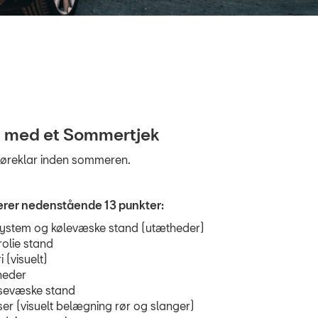
ip med et Sommertjek
 køreklar inden sommeren
.
lerer nedenstående 13 punkter:
ystem og kølevæske stand (utætheder)
olie stand
i (visuelt)
heder
sevæske stand
er (visuelt belægning rør og slanger)