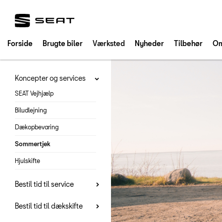
SEAT
Forside
Brugte biler
Værksted
Nyheder
Tilbehør
Om
Koncepter og services
SEAT Vejhjælp
Biludlejning
Dækopbevaring
Sommertjek
Hjulskifte
Bestil tid til service
Bestil tid til dækskifte