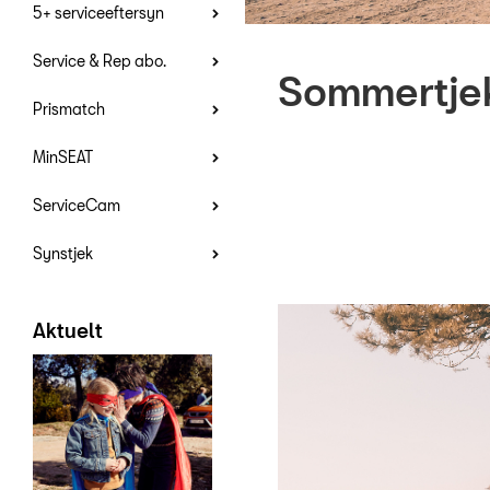
5+ serviceeftersyn
Service & Rep abo.
Sommertje
Prismatch
MinSEAT
ServiceCam
Synstjek
Aktuelt