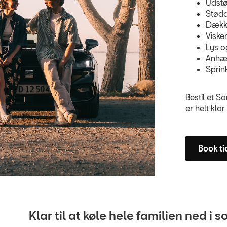
Udst
Stød
Dække
Viske
Lys o
Anhæn
Sprin
Bestil et S
er helt kla
Book ti
Klar til at køle hele familien ned 