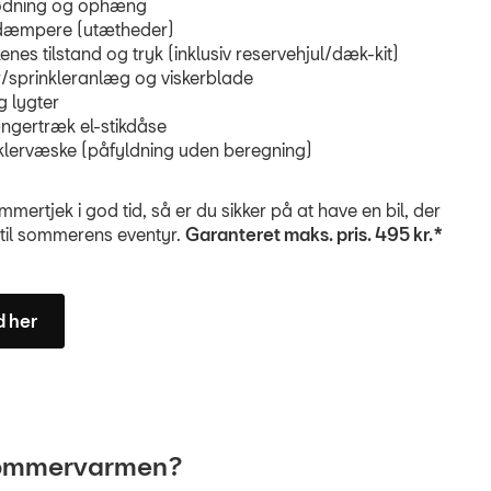
ødning og ophæng
dæmpere (utætheder)
nes tilstand og tryk (inklusiv reservehjul/dæk-kit)
r/sprinkleranlæg og viskerblade
g lygter
gertræk el-stikdåse
klervæske (påfyldning uden beregning)
ommertjek i god tid, så er du sikker på at have en bil, der
r til sommerens eventyr.
Garanteret maks. pris. 495 kr.*
d her
i sommervarmen?