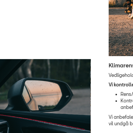
Klimaren
Vedligehold
Vi kontrol
Rens/
Kontro
anbefa
Vi anbefale
vil undgå b